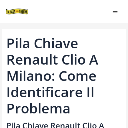
VAI
NAVIGAZIONE
MAIN
AL
ARTICOLI
MEN
CONTENUTO
Pila Chiave
Renault Clio A
Milano: Come
Identificare Il
Problema
Pila Chiave Renault Clio A