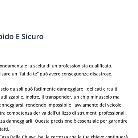
pido E Sicuro
ndamentale la scelta di un professionista qualificato.
visare un “fai da te” può avere conseguenze disastrose.
scio da soli può facilmente danneggiare i delicati circuiti
nutilizzabile. Inoltre, il transponder, un chip minuscolo ma
nneggiarsi, rendendo impossibile l’avviamento del veicolo.
ra competenza deriva dall’utilizzo di strumenti professionali,
enza danneggiarli. Questa precisione è essenziale per garantire
atti.
asa Della Chiave, hai la certezza che la tua chiave continuerà