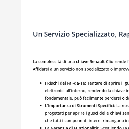
Un Servizio Specializzato, Ra
La complessità di una
chiave Renault Clio
rende fo
Affidarsi a un servizio non specializzato o improv
I Rischi del Fai-da-Te:
Tentare di aprire il gu
elettronici all’interno, rendendo la chiave i
fondamentale, può facilmente perdersi o da
L’Importanza di Strumenti Specifici:
La nost
progettati per aprire i gusci delle chiavi s
che tutti i componenti interni rimangano int
La Garanzia di Funzionalità:
Scegliendo La C