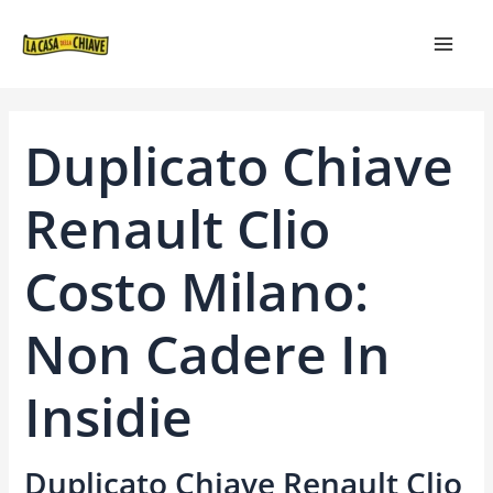
VAI
NAVIGAZIONE
MAIN
AL
ARTICOLI
MEN
CONTENUTO
Duplicato Chiave
Renault Clio
Costo Milano:
Non Cadere In
Insidie
Duplicato Chiave Renault Clio