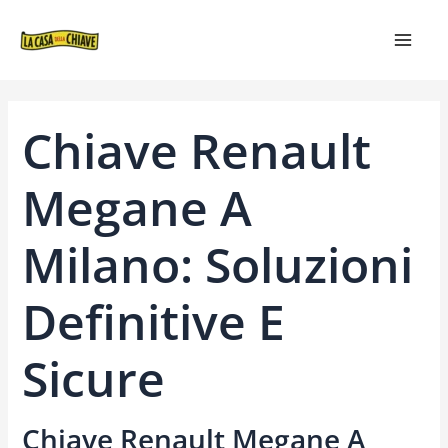
VAI
NAVIGAZIONE
MAIN
AL
ARTICOLI
MEN
CONTENUTO
Chiave Renault
Megane A
Milano: Soluzioni
Definitive E
Sicure
Chiave Renault Megane A