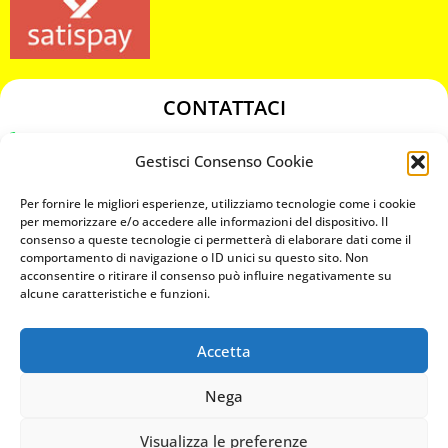
CONTATTACI
349 3863811
Gestisci Consenso Cookie
349 3863811
chiavicodificate@gmail.com
Per fornire le migliori esperienze, utilizziamo tecnologie come i cookie
per memorizzare e/o accedere alle informazioni del dispositivo. Il
consenso a queste tecnologie ci permetterà di elaborare dati come il
Privacy Policy
comportamento di navigazione o ID unici su questo sito. Non
acconsentire o ritirare il consenso può influire negativamente su
Cookie Policy
alcune caratteristiche e funzioni.
Accetta
MAPS
Nega
CHIAMA ORA
Visualizza le preferenze