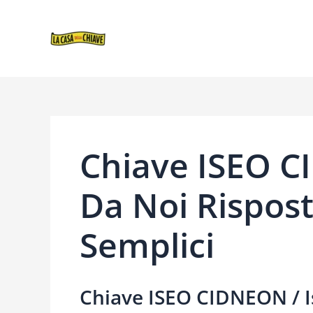
VAI
NAVIGAZIONE
AL
ARTICOLI
CONTENUTO
Chiave ISEO C
Da Noi Rispost
Semplici
Chiave ISEO CIDNEON / Is