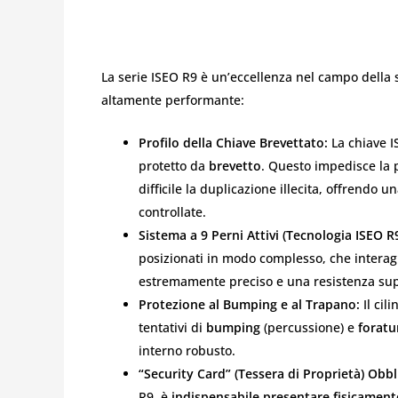
La serie ISEO R9 è un’eccellenza nel campo della s
altamente performante:
Profilo della Chiave Brevettato:
La chiave I
protetto da
brevetto
. Questo impedisce la
difficile la duplicazione illecita, offrendo
controllate.
Sistema a 9 Perni Attivi (Tecnologia ISEO R9
posizionati in modo complesso, che interag
estremamente preciso e una resistenza supe
Protezione al Bumping e al Trapano:
Il cil
tentativi di
bumping
(percussione) e
foratu
interno robusto.
“Security Card” (Tessera di Proprietà) Obbl
R9, è
indispensabile presentare fisicamente