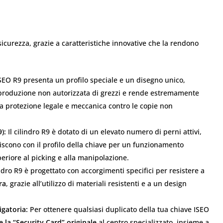
icurezza, grazie a caratteristiche innovative che la rendono
SEO R9 presenta un profilo speciale e un disegno unico,
 produzione non autorizzata di grezzi e rende estremamente
 una protezione legale e meccanica contro le copie non
):
Il cilindro R9 è dotato di un elevato numero di perni attivi,
iscono con il profilo della chiave per un funzionamento
riore al picking e alla manipolazione.
indro R9 è progettato con accorgimenti specifici per resistere a
ra
, grazie all’utilizzo di materiali resistenti e a un design
igatoria:
Per ottenere qualsiasi duplicato della tua chiave ISEO
 la “Security Card” originale
al centro specializzato, insieme a