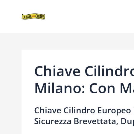
VAI
NAVIGAZIONE
AL
ARTICOLI
CONTENUTO
Chiave Cilind
Milano: Con M
Chiave Cilindro Europeo 
Sicurezza Brevettata, D