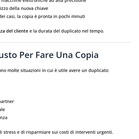
e macchine elettroniche ad alta precisione
ilizzo della nuova chiave
dei casi, la copia è pronta in pochi minuti
za del cliente
e la durata del duplicato nel tempo.
sto Per Fare Una Copia
no molte situazioni in cui è utile avere un duplicato:
partner
ale
enza
 stress e di risparmiare sui costi di interventi urgenti.