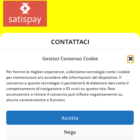
CONTATTACI
349 3863811
Gestisci Consenso Cookie
349 3863811
chiavicodificate@gmail.com
Per fornire le migliori esperienze, utilizziamo tecnologie come i cookie
per memorizzare e/o accedere alle informazioni del dispositivo. Il
consenso a queste tecnologie ci permetterà di elaborare dati come il
Privacy Policy
comportamento di navigazione o ID unici su questo sito. Non
acconsentire o ritirare il consenso può influire negativamente su
Cookie Policy
alcune caratteristiche e funzioni.
Accetta
MAPS
Nega
CHIAMA ORA