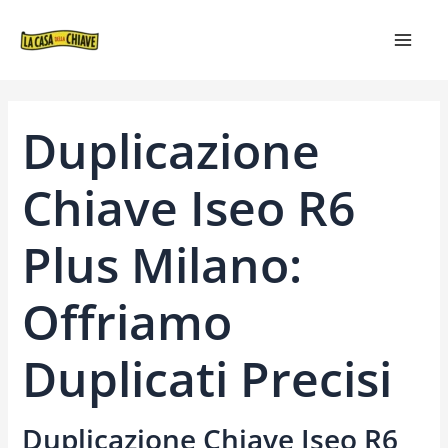
VAI
NAVIGAZIONE
MAIN
AL
ARTICOLI
MEN
CONTENUTO
Duplicazione
Chiave Iseo R6
Plus Milano:
Offriamo
Duplicati Precisi
Duplicazione Chiave Iseo R6