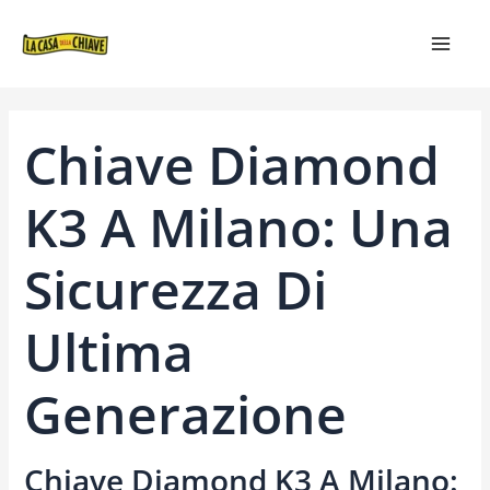
VAI
NAVIGAZIONE
MAIN
AL
ARTICOLI
MEN
CONTENUTO
Chiave Diamond
K3 A Milano: Una
Sicurezza Di
Ultima
Generazione
Chiave Diamond K3 A Milano: