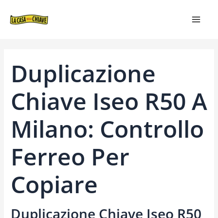
VAI
NAVIGAZIONE
MAIN
AL
ARTICOLI
MEN
CONTENUTO
Duplicazione
Chiave Iseo R50 A
Milano: Controllo
Ferreo Per
Copiare
Duplicazione Chiave Iseo R50