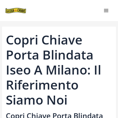
VAI
NAVIGAZIONE
MAIN
AL
ARTICOLI
MEN
CONTENUTO
Copri Chiave
Porta Blindata
Iseo A Milano: Il
Riferimento
Siamo Noi
Copri Chiave Porta Blindata