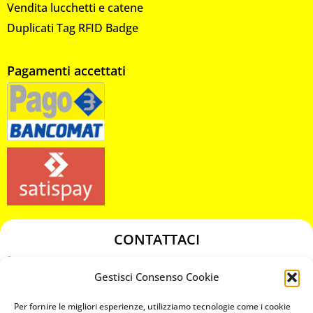
Vendita lucchetti e catene
Duplicati Tag RFID Badge
Pagamenti accettati
CONTATTACI
349 3863811
Gestisci Consenso Cookie
349 3863811
chiavicodificate@gmail.com
Per fornire le migliori esperienze, utilizziamo tecnologie come i cookie