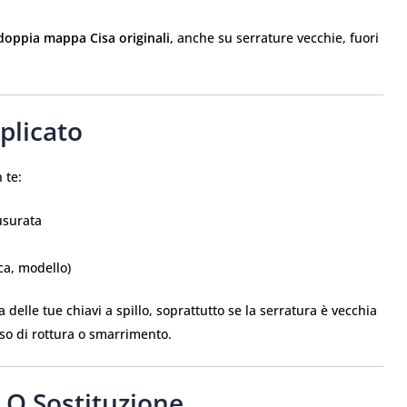
 doppia mappa Cisa originali
, anche su serrature vecchie, fuori
plicato
 te:
usurata
ca, modello)
 delle tue chiavi a spillo, soprattutto se la serratura è vecchia
caso di rottura o smarrimento.
 O Sostituzione