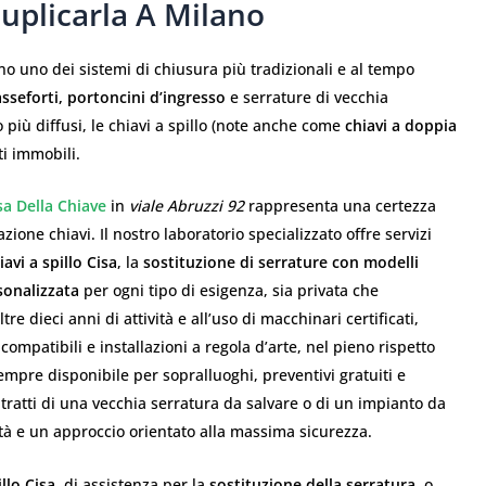
plicarla A Milano
 uno dei sistemi di chiusura più tradizionali e al tempo
asseforti, portoncini d’ingresso
e serrature di vecchia
 più diffusi, le chiavi a spillo (note anche come
chiavi a doppia
i immobili.
sa Della Chiave
in
viale Abruzzi 92
rappresenta una certezza
ione chiavi. Il nostro laboratorio specializzato offre servizi
avi a spillo Cisa
, la
sostituzione di serrature con modelli
sonalizzata
per ogni tipo di esigenza, sia privata che
e dieci anni di attività e all’uso di macchinari certificati,
ompatibili e installazioni a regola d’arte, nel pieno rispetto
sempre disponibile per sopralluoghi, preventivi gratuiti e
tratti di una vecchia serratura da salvare o di un impianto da
ità e un approccio orientato alla massima sicurezza.
llo Cisa
, di assistenza per la
sostituzione della serratura
, o