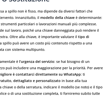
isa a spillo non è fisso, ma dipende da diversi fattori che
tervento. Innanzitutto, il
modello della chiave
è determinante:
o strumenti particolari o lavorazioni manuali più complesse.
ide sul lavoro, poiché una chiave danneggiata può rendere il
xtra. Oltre alla chiave, è importante valutare il
tipo di
a spillo può avere un costo più contenuto rispetto a una
data con sistema multipunto.
damentale è
l’urgenza del servizio
: se hai bisogno di un
ezzo può includere una maggiorazione per la priorità. Per avere
migliore è contattarci direttamente su WhatsApp
: ti
ratuito, dettagliato e personalizzato
in base alla tua
a chiave o della serratura, indicare il modello (se noto) e il tipo
plice o di una sostituzione completa, ti forniremo subito tutte