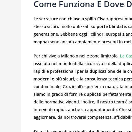
Come Funziona E Dove Du
Le
serrature con chiave a spillo Cisa
rappresentano
stesso sicuri, molto utilizzati su
porte blindate, c
generazione. Sebbene oggi i cilindri europei siano
mappa
) sono ancora ampiamente presenti in molt
Per chi vive a Milano o nelle zone limitrofe,
La Ca
assoluta nel mondo della sicurezza e della duplicaz
rapidi e professionali per la
duplicazione delle chi
moderni e più sicuri
, e la
consulenza tecnica per
condominiale. Grazie all’esperienza maturata in oltr
siamo in grado di fornire duplicati perfettamente c
delle normative vigenti. Inoltre, il nostro team è 
interventi rapidi, anche su appuntamento. Che si 
aggiornare, da noi troverai competenza, affidabil
Se hai bisogno di un
duplicato di una chiave a spi