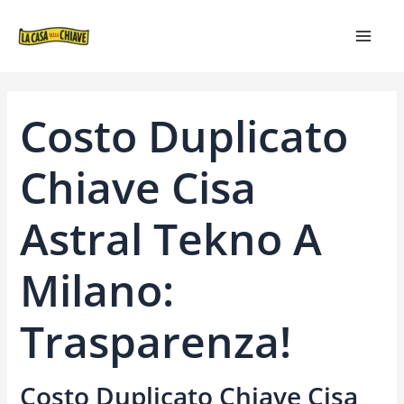
VAI
NAVIGAZIONE
MAIN
AL
ARTICOLI
MEN
CONTENUTO
Costo Duplicato
Chiave Cisa
Astral Tekno A
Milano:
Trasparenza!
Costo Duplicato Chiave Cisa