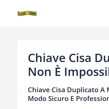
VAI
NAVIGAZIONE
AL
ARTICOLI
CONTENUTO
Chiave Cisa Du
Non È Impossib
Chiave Cisa Duplicato A 
Modo Sicuro E Professio