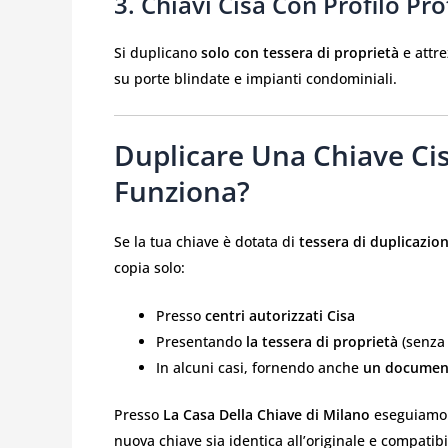
3.
Chiavi Cisa Con Profilo Pr
Si duplicano
solo con tessera di proprietà
e attre
su porte blindate e impianti condominiali.
Duplicare Una Chiave Ci
Funziona?
Se la tua chiave è dotata di
tessera di duplicazio
copia solo:
Presso
centri autorizzati Cisa
Presentando
la tessera di proprietà
(senza 
In alcuni casi, fornendo anche
un document
Presso
La Casa Della Chiave di Milano
eseguiam
nuova chiave sia identica all’originale e compatibi