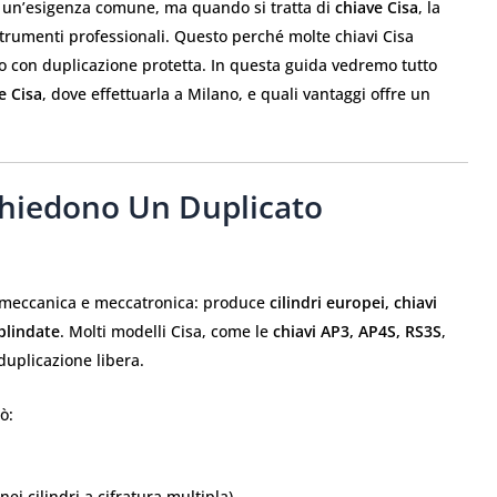
è un’esigenza comune, ma quando si tratta di
chiave Cisa
, la
trumenti professionali. Questo perché molte chiavi Cisa
o con duplicazione protetta. In questa guida vedremo tutto
e Cisa
, dove effettuarla a Milano, e quali vantaggi offre un
chiedono Un Duplicato
a meccanica e meccatronica: produce
cilindri europei, chiavi
blindate
. Molti modelli Cisa, come le
chiavi AP3, AP4S, RS3S
,
uplicazione libera.
ò:
i cilindri a cifratura multipla)