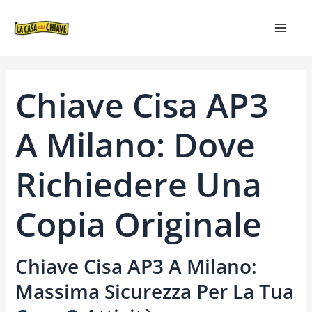
VAI
NAVIGAZIONE
MAIN
AL
ARTICOLI
MEN
CONTENUTO
Chiave Cisa AP3
A Milano: Dove
Richiedere Una
Copia Originale
Chiave Cisa AP3 A Milano:
Massima Sicurezza Per La Tua