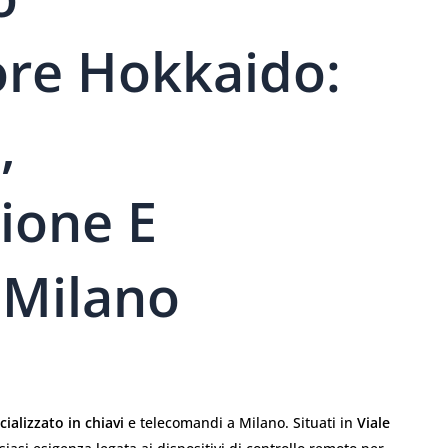
ore Hokkaido:
,
ione E
 Milano
ializzato in chiavi
e telecomandi a Milano. Situati in
Viale