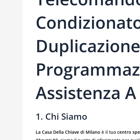
Condizionat
Duplicazione
Programmaz
Assistenza A
1. Chi Siamo
La Casa Della Chiave di Milano
è il tuo
centro spec