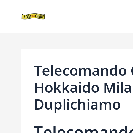
VAI
NAVIGAZIONE
AL
ARTICOLI
CONTENUTO
Telecomando 
Hokkaido Mila
Duplichiamo
Telecomand