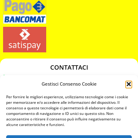
CONTATTACI
349 3863811
Gestisci Consenso Cookie
349 3863811
chiavicodificate@gmail.com
Per fornire le migliori esperienze, utilizziamo tecnologie come i cookie
per memorizzare e/o accedere alle informazioni del dispositivo. Il
consenso a queste tecnologie ci permetterà di elaborare dati come il
Privacy Policy
comportamento di navigazione o ID unici su questo sito. Non
acconsentire o ritirare il consenso può influire negativamente su
Cookie Policy
alcune caratteristiche e funzioni.