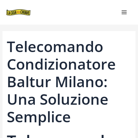
VAI
NAVIGAZIONE
MAIN
AL
ARTICOLI
MEN
CONTENUTO
Telecomando
Condizionatore
Baltur Milano:
Una Soluzione
Semplice