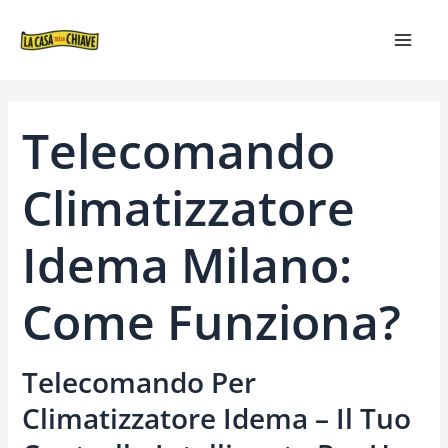
VAI
NAVIGAZIONE
MAIN
AL
ARTICOLI
MEN
CONTENUTO
Telecomando
Climatizzatore
Idema Milano:
Come Funziona?
Telecomando Per
Climatizzatore Idema – Il Tuo