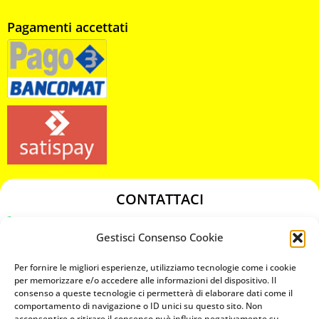
Pagamenti accettati
CONTATTACI
349 3863811
Gestisci Consenso Cookie
349 3863811
chiavicodificate@gmail.com
Per fornire le migliori esperienze, utilizziamo tecnologie come i cookie
per memorizzare e/o accedere alle informazioni del dispositivo. Il
consenso a queste tecnologie ci permetterà di elaborare dati come il
Privacy Policy
comportamento di navigazione o ID unici su questo sito. Non
acconsentire o ritirare il consenso può influire negativamente su