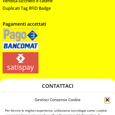
Vendita lucchetti e catene
Duplicati Tag RFID Badge
Pagamenti accettati
CONTATTACI
349 3863811
Gestisci Consenso Cookie
349 3863811
chiavicodificate@gmail.com
Per fornire le migliori esperienze, utilizziamo tecnologie come i cookie