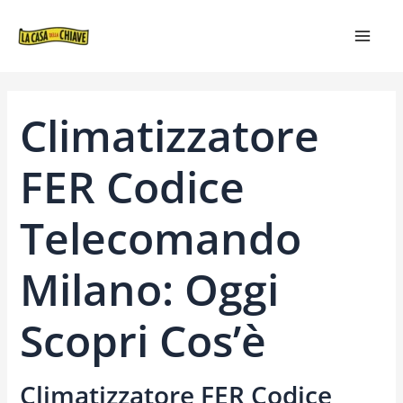
VAI
NAVIGAZIONE
MAIN
AL
ARTICOLI
MEN
CONTENUTO
Climatizzatore
FER Codice
Telecomando
Milano: Oggi
Scopri Cos’è
Climatizzatore FER Codice