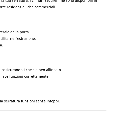
 la tua serratura. I cilindri Securemme sono disponibili in
porte residenziali che commerciali.
o
terale della porta.
cilitarne l’estrazione.
a.
, assicurandoti che sia ben allineato.
 chiave funzioni correttamente.
la serratura funzioni senza intoppi.