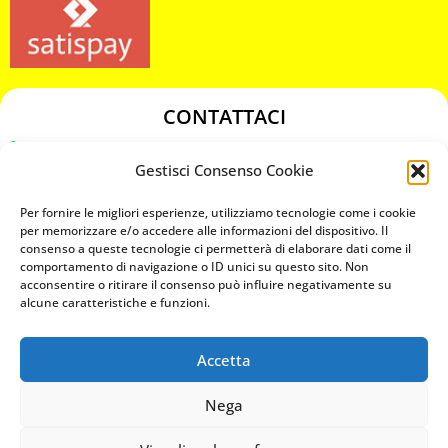
CONTATTACI
349 3863811
Gestisci Consenso Cookie
349 3863811
chiavicodificate@gmail.com
Per fornire le migliori esperienze, utilizziamo tecnologie come i cookie
per memorizzare e/o accedere alle informazioni del dispositivo. Il
consenso a queste tecnologie ci permetterà di elaborare dati come il
Privacy Policy
comportamento di navigazione o ID unici su questo sito. Non
acconsentire o ritirare il consenso può influire negativamente su
Cookie Policy
alcune caratteristiche e funzioni.
Accetta
MAPS
Nega
CHIAMA ORA