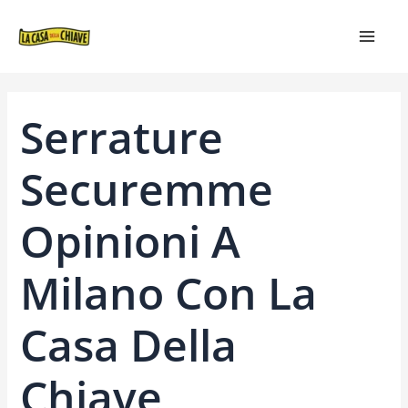
VAI
NAVIGAZIONE
MAIN
AL
ARTICOLI
MEN
CONTENUTO
Serrature
Securemme
Opinioni A
Milano Con La
Casa Della
Chiave