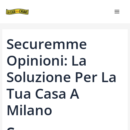
VAI
NAVIGAZIONE
MAIN
AL
ARTICOLI
MEN
CONTENUTO
Securemme
Opinioni: La
Soluzione Per La
Tua Casa A
Milano