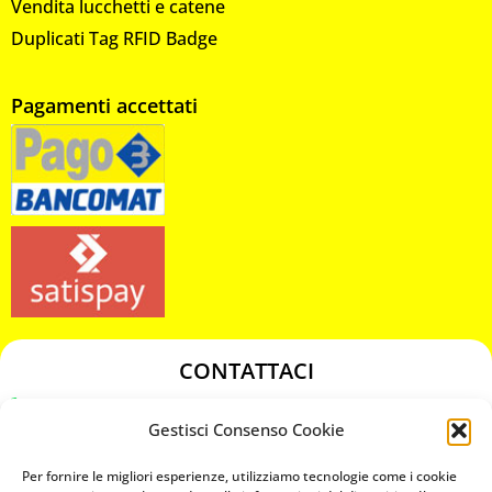
Vendita lucchetti e catene
Duplicati Tag RFID Badge
Pagamenti accettati
CONTATTACI
349 3863811
Gestisci Consenso Cookie
349 3863811
chiavicodificate@gmail.com
Per fornire le migliori esperienze, utilizziamo tecnologie come i cookie