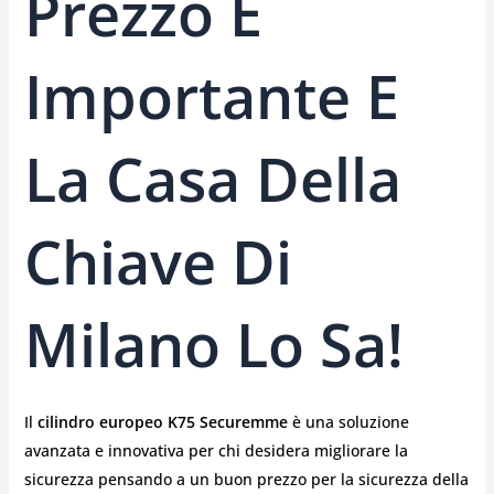
Prezzo È
Importante E
La Casa Della
Chiave Di
Milano Lo Sa!
Il
cilindro europeo K75 Securemme
è una soluzione
avanzata e innovativa per chi desidera migliorare la
sicurezza pensando a un buon prezzo per la sicurezza della