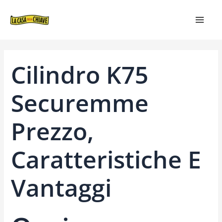
VAI
NAVIGAZIONE
MAIN
AL
ARTICOLI
MEN
CONTENUTO
Cilindro K75
Securemme
Prezzo,
Caratteristiche E
Vantaggi