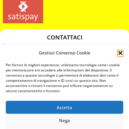
CONTATTACI
349 3863811
Gestisci Consenso Cookie
349 3863811
chiavicodificate@gmail.com
Per fornire le migliori esperienze, utilizziamo tecnologie come i cookie
per memorizzare e/o accedere alle informazioni del dispositivo. Il
consenso a queste tecnologie ci permetterà di elaborare dati come il
Privacy Policy
comportamento di navigazione o ID unici su questo sito. Non
acconsentire o ritirare il consenso può influire negativamente su
Cookie Policy
alcune caratteristiche e funzioni.
Accetta
MAPS
Nega
CHIAMA ORA