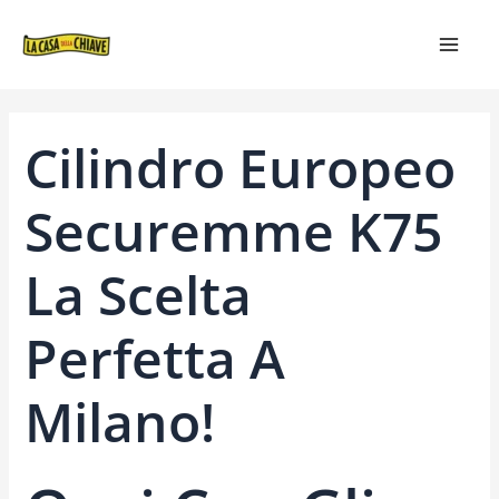
VAI
NAVIGAZIONE
MAIN
AL
ARTICOLI
MEN
CONTENUTO
Cilindro Europeo
Securemme K75
La Scelta
Perfetta A
Milano!