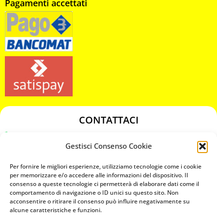
Pagamenti accettati
CONTATTACI
349 3863811
Gestisci Consenso Cookie
349 3863811
chiavicodificate@gmail.com
Per fornire le migliori esperienze, utilizziamo tecnologie come i cookie
per memorizzare e/o accedere alle informazioni del dispositivo. Il
consenso a queste tecnologie ci permetterà di elaborare dati come il
Privacy Policy
comportamento di navigazione o ID unici su questo sito. Non
acconsentire o ritirare il consenso può influire negativamente su
Cookie Policy
alcune caratteristiche e funzioni.