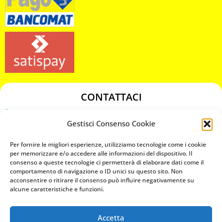
CONTATTACI
349 3863811
Gestisci Consenso Cookie
349 3863811
chiavicodificate@gmail.com
Per fornire le migliori esperienze, utilizziamo tecnologie come i cookie
per memorizzare e/o accedere alle informazioni del dispositivo. Il
consenso a queste tecnologie ci permetterà di elaborare dati come il
Privacy Policy
comportamento di navigazione o ID unici su questo sito. Non
acconsentire o ritirare il consenso può influire negativamente su
Cookie Policy
alcune caratteristiche e funzioni.
Accetta
MAPS