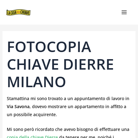
VAI
NAVIGAZIONE
MAIN
AL
ARTICOLI
MEN
CONTENUTO
FOTOCOPIA
CHIAVE DIERRE
MILANO
Stamattina mi sono trovato a un appuntamento di lavoro in
Via Savona
, dovevo mostrare un appartamento in affitto a
un possibile acquirente.
Mi sono però ricordato che avevo bisogno di effettuare una
copia della chiave Dierre
da tenere per me, poiché i