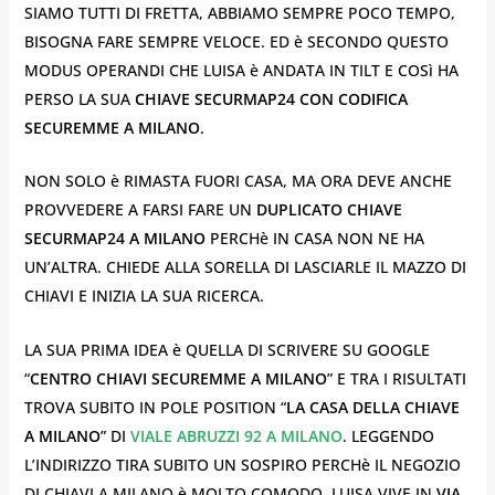
SIAMO TUTTI DI FRETTA, ABBIAMO SEMPRE POCO TEMPO,
BISOGNA FARE SEMPRE VELOCE. ED è SECONDO QUESTO
MODUS OPERANDI CHE LUISA è ANDATA IN TILT E COSì HA
PERSO LA SUA
CHIAVE SECURMAP24 CON CODIFICA
SECUREMME A MILANO
.
NON SOLO è RIMASTA FUORI CASA, MA ORA DEVE ANCHE
PROVVEDERE A FARSI FARE UN
DUPLICATO CHIAVE
SECURMAP24 A MILANO
PERCHè IN CASA NON NE HA
UN’ALTRA. CHIEDE ALLA SORELLA DI LASCIARLE IL MAZZO DI
CHIAVI E INIZIA LA SUA RICERCA.
LA SUA PRIMA IDEA è QUELLA DI SCRIVERE SU GOOGLE
“
CENTRO CHIAVI SECUREMME A MILANO
” E TRA I RISULTATI
TROVA SUBITO IN POLE POSITION “
LA CASA DELLA CHIAVE
A MILANO
” DI
VIALE ABRUZZI 92 A MILANO
. LEGGENDO
L’INDIRIZZO TIRA SUBITO UN SOSPIRO PERCHè IL NEGOZIO
DI CHIAVI A MILANO è MOLTO COMODO. LUISA VIVE IN
VIA