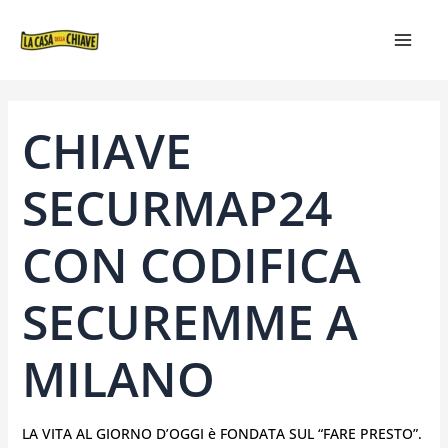
VAI
NAVIGAZIONE
MAIN
AL
ARTICOLI
MEN
CONTENUTO
CHIAVE
SECURMAP24
CON CODIFICA
SECUREMME A
MILANO
LA VITA AL GIORNO D’OGGI è FONDATA SUL “FARE PRESTO”.