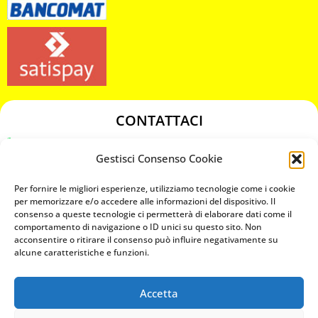
CONTATTACI
349 3863811
Gestisci Consenso Cookie
349 3863811
chiavicodificate@gmail.com
Per fornire le migliori esperienze, utilizziamo tecnologie come i cookie
per memorizzare e/o accedere alle informazioni del dispositivo. Il
consenso a queste tecnologie ci permetterà di elaborare dati come il
Privacy Policy
comportamento di navigazione o ID unici su questo sito. Non
acconsentire o ritirare il consenso può influire negativamente su
Cookie Policy
alcune caratteristiche e funzioni.
Accetta
MAPS