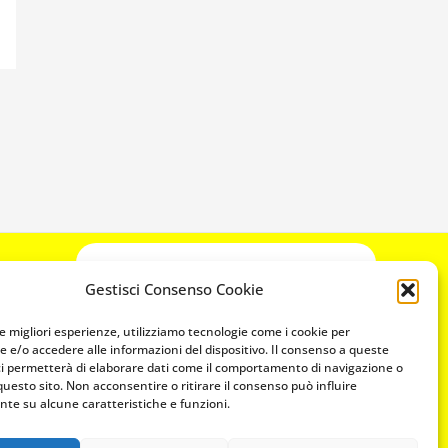
CONTATTACI
Gestisci Consenso Cookie
349 3863811
349 3863811
le migliori esperienze, utilizziamo tecnologie come i cookie per
 e/o accedere alle informazioni del dispositivo. Il consenso a queste
chiavicodificate@gmail.com
ci permetterà di elaborare dati come il comportamento di navigazione o
questo sito. Non acconsentire o ritirare il consenso può influire
te su alcune caratteristiche e funzioni.
Privacy Policy