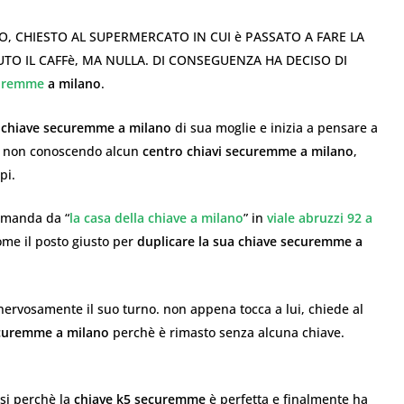
 CHIESTO AL SUPERMERCATO IN CUI è PASSATO A FARE LA
UTO IL CAFFè, MA NULLA. DI CONSEGUENZA HA DECISO DI
curemme
a milano
.
a
chiave securemme a milano
di sua moglie e inizia a pensare a
. non conoscendo alcun
centro chiavi securemme a milano
,
pi.
o manda da “
la casa della chiave a milano
” in
viale abruzzi 92 a
me il posto giusto per
duplicare la sua chiave securemme a
 nervosamente il suo turno. non appena tocca a lui, chiede al
ecuremme a milano
perchè è rimasto senza alcuna chiave.
asi perchè la
chiave k5 securemme
è perfetta e finalmente ha