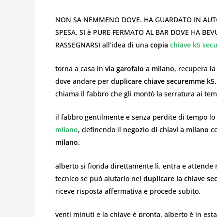
NON SA NEMMENO DOVE. HA GUARDATO IN AUTO,
SPESA, SI è PURE FERMATO AL BAR DOVE HA BEV
RASSEGNARSI all’idea di una
copia
chiave k5 se
torna a casa in
via garofalo a milano
, recupera l
dove andare per
duplicare chiave securemme k5
chiama il fabbro che gli montò la serratura ai tem
il fabbro gentilmente e senza perdite di tempo l
milano
, definendo il
negozio di chiavi a milano
co
milano
.
alberto si fionda direttamente lì. entra e attende
tecnico se può aiutarlo nel
duplicare la chiave s
riceve risposta affermativa e procede subito.
venti minuti e la chiave è pronta. alberto è in est