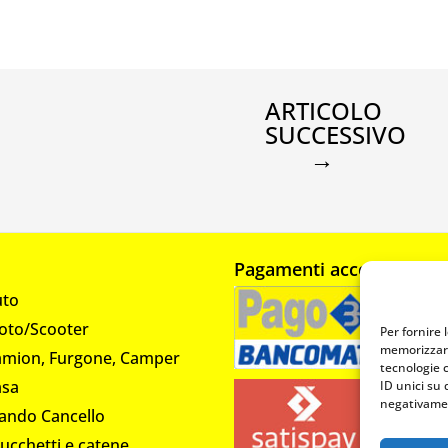
ARTICOLO
SUCCESSIVO
→
Pagamenti accettati
uto
oto/Scooter
Per fornire 
memorizzare
amion, Furgone, Camper
tecnologie 
asa
ID unici su 
negativamen
ando Cancello
lucchetti e catene