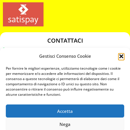
CONTATTACI
349 3863811
Gestisci Consenso Cookie
349 3863811
chiavicodificate@gmail.com
Per fornire le migliori esperienze, utilizziamo tecnologie come i cookie
per memorizzare e/o accedere alle informazioni del dispositivo. Il
consenso a queste tecnologie ci permetterà di elaborare dati come il
Privacy Policy
comportamento di navigazione o ID unici su questo sito. Non
acconsentire o ritirare il consenso può influire negativamente su
Cookie Policy
alcune caratteristiche e funzioni.
Accetta
MAPS
Nega
CHIAMA ORA