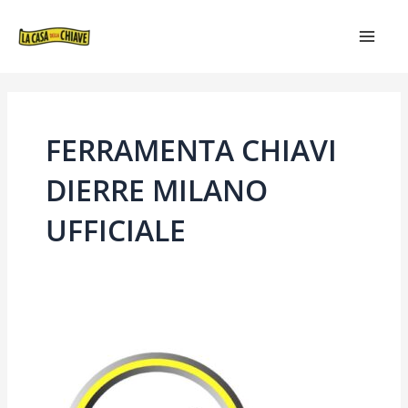
VAI
MAIN
AL
MEN
CONTENUTO
FERRAMENTA CHIAVI
DIERRE MILANO
UFFICIALE
FERRAMENTA
CHIAVI
DIERRE
MILANO