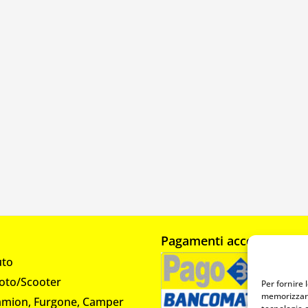
Pagamenti accettati
uto
oto/Scooter
Per fornire 
memorizzare
amion, Furgone, Camper