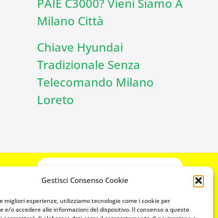
PAIE C3000? Vieni Siamo A
Milano Città
Chiave Hyundai
Tradizionale Senza
Telecomando Milano
Loreto
CONTATTACI
Gestisci Consenso Cookie
349 3863811
349 3863811
le migliori esperienze, utilizziamo tecnologie come i cookie per
 e/o accedere alle informazioni del dispositivo. Il consenso a queste
chiavicodificate@gmail.com