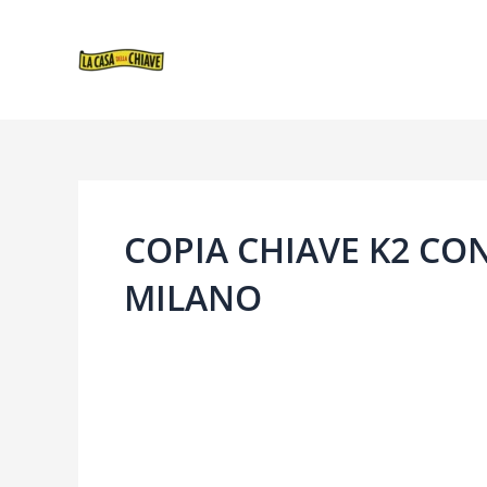
VAI
AL
CONTENUTO
COPIA CHIAVE K2 CO
MILANO
COPIA
CHIAVE
CON