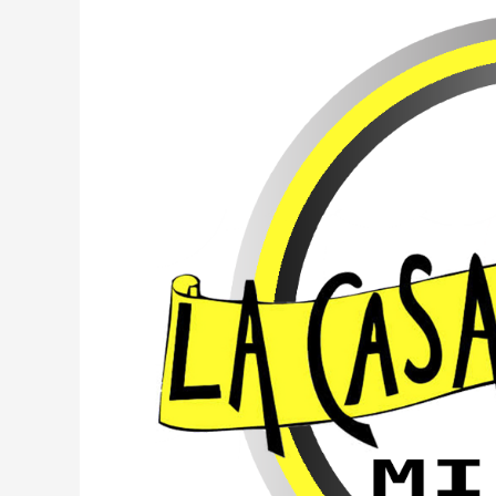
TESSERA
SECUREMME
A
MILANO