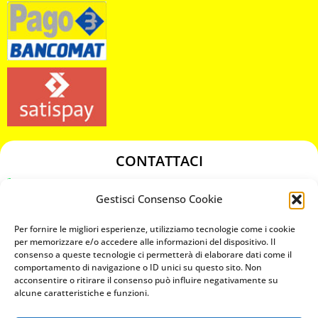
CONTATTACI
349 3863811
Gestisci Consenso Cookie
349 3863811
chiavicodificate@gmail.com
Per fornire le migliori esperienze, utilizziamo tecnologie come i cookie
per memorizzare e/o accedere alle informazioni del dispositivo. Il
consenso a queste tecnologie ci permetterà di elaborare dati come il
Privacy Policy
comportamento di navigazione o ID unici su questo sito. Non
acconsentire o ritirare il consenso può influire negativamente su
Cookie Policy
alcune caratteristiche e funzioni.