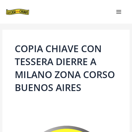
VAI
MAIN
AL
MEN
CONTENUTO
COPIA CHIAVE CON
TESSERA DIERRE A
MILANO ZONA CORSO
BUENOS AIRES
COPIA
CHIAVE