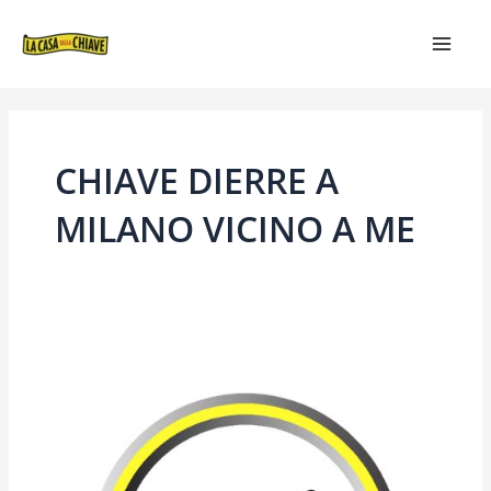
VAI
MAIN
AL
MEN
CONTENUTO
CHIAVE DIERRE A
MILANO VICINO A ME
CHIAVE
DIERRE
A
MILANO