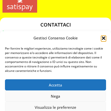
CONTATTACI
349 3863811
Gestisci Consenso Cookie
349 3863811
chiavicodificate@gmail.com
Per fornire le migliori esperienze, utilizziamo tecnologie come i cookie
per memorizzare e/o accedere alle informazioni del dispositivo. Il
consenso a queste tecnologie ci permetterà di elaborare dati come il
Privacy Policy
comportamento di navigazione o ID unici su questo sito. Non
acconsentire o ritirare il consenso può influire negativamente su
Cookie Policy
alcune caratteristiche e funzioni.
Accetta
MAPS
Nega
CHIAMA ORA
Visualizza le preferenze