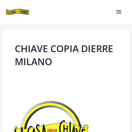
VAI
MAIN
AL
MEN
CONTENUTO
CHIAVE COPIA DIERRE
MILANO
CHIAVE
DIERRE
CILINDRO
EUROPEO