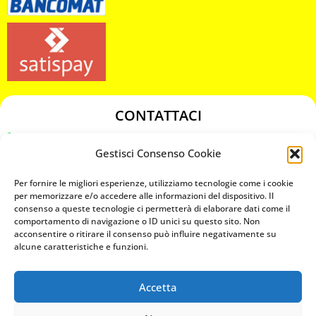
CONTATTACI
349 3863811
Gestisci Consenso Cookie
349 3863811
chiavicodificate@gmail.com
Per fornire le migliori esperienze, utilizziamo tecnologie come i cookie
per memorizzare e/o accedere alle informazioni del dispositivo. Il
consenso a queste tecnologie ci permetterà di elaborare dati come il
Privacy Policy
comportamento di navigazione o ID unici su questo sito. Non
acconsentire o ritirare il consenso può influire negativamente su
Cookie Policy
alcune caratteristiche e funzioni.
Accetta
MAPS