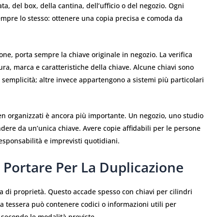
a, del box, della cantina, dell’ufficio o del negozio. Ogni
sempre lo stesso: ottenere una copia precisa e comoda da
one, porta sempre la chiave originale in negozio. La verifica
sura, marca e caratteristiche della chiave. Alcune chiavi sono
emplicità; altre invece appartengono a sistemi più particolari
 ben organizzati è ancora più importante. Un negozio, uno studio
ere da un’unica chiave. Avere copie affidabili per le persone
responsabilità e imprevisti quotidiani.
 Portare Per La Duplicazione
 di proprietà. Questo accade spesso con chiavi per cilindri
La tessera può contenere codici o informazioni utili per
 secondo le modalità previste.