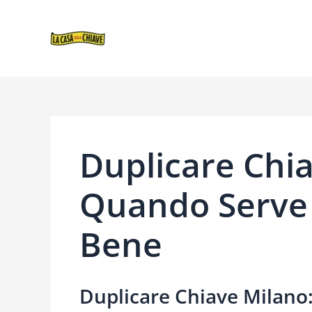
VAI
NAVIGAZIONE
AL
ARTICOLI
CONTENUTO
Duplicare Chi
Quando Serve 
Bene
Duplicare Chiave Milano: 