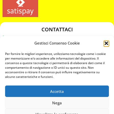
CONTATTACI
349 3863811
Gestisci Consenso Cookie
349 3863811
chiavicodificate@gmail.com
Per fornire le migliori esperienze, utilizziamo tecnologie come i cookie
per memorizzare e/o accedere alle informazioni del dispositivo. Il
consenso a queste tecnologie ci permetterà di elaborare dati come il
Privacy Policy
comportamento di navigazione o ID unici su questo sito. Non
acconsentire o ritirare il consenso può influire negativamente su
Cookie Policy
alcune caratteristiche e funzioni.
Accetta
MAPS
Nega
CHIAMA ORA