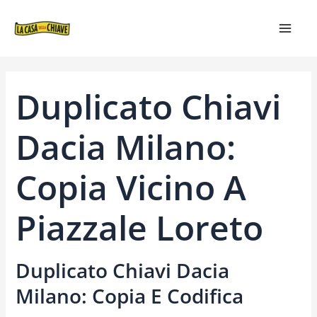
VAI
NAVIGAZIONE
MAIN
AL
ARTICOLI
MEN
CONTENUTO
Duplicato Chiavi
Dacia Milano:
Copia Vicino A
Piazzale Loreto
Duplicato Chiavi Dacia
Milano: Copia E Codifica