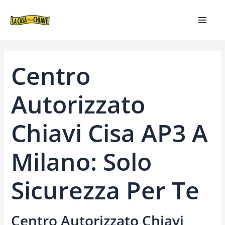
VAI
NAVIGAZIONE
MAIN
AL
ARTICOLI
MEN
CONTENUTO
Centro
Autorizzato
Chiavi Cisa AP3 A
Milano: Solo
Sicurezza Per Te
Centro Autorizzato Chiavi