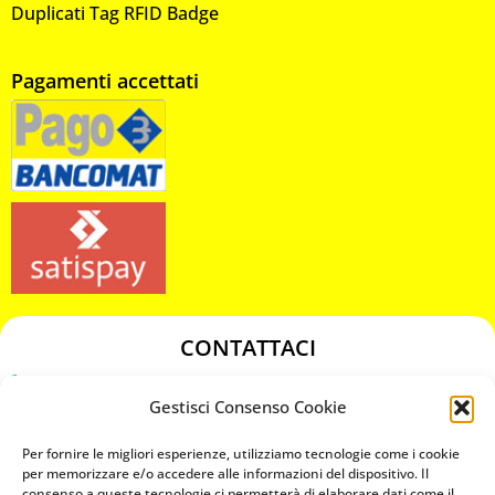
Duplicati Tag RFID Badge
Pagamenti accettati
CONTATTACI
349 3863811
Gestisci Consenso Cookie
349 3863811
chiavicodificate@gmail.com
Per fornire le migliori esperienze, utilizziamo tecnologie come i cookie
per memorizzare e/o accedere alle informazioni del dispositivo. Il
consenso a queste tecnologie ci permetterà di elaborare dati come il