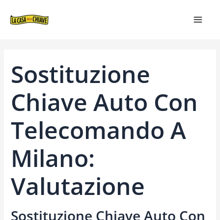
VAI
NAVIGAZIONE
MAIN
AL
ARTICOLI
MEN
CONTENUTO
Sostituzione
Chiave Auto Con
Telecomando A
Milano:
Valutazione
Sostituzione Chiave Auto Con