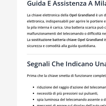
Guida E Assistenza A Mi
La chiave elettronica della
Opel Grandland
è un d
elettronica, indispensabili per aprire le portiere
la pila interna è carica. Una batteria scarica pu
malfunzionamenti del telecomando o difficoltà nel
La
sostituzione batteria chiave Opel Grandland
è
sicurezza e comodità alla guida quotidiana.
Segnali Che Indicano Una
Prima che la chiave smetta di funzionare complet
riduzione del raggio d’azione del telecoma
necessità di più pressioni sui pulsanti,
spia luminosa del telecomando assente o d
messaggi di errore sul display dell’auto relat