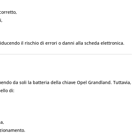
corretto,
i,
ducendo il rischio di errori o danni alla scheda elettronica.
endo da soli la batteria della chiave Opel Grandland. Tuttavia,
ello di:
a,
unzionamento.