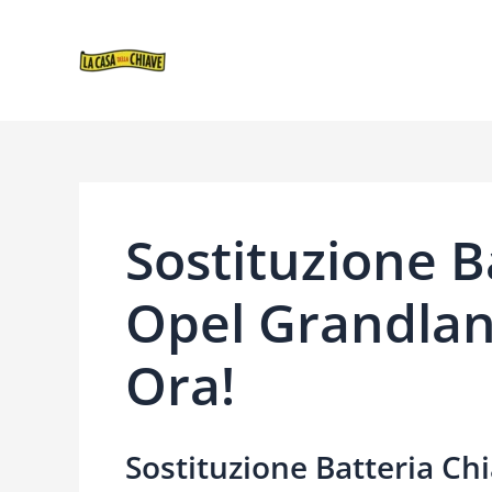
VAI
NAVIGAZIONE
AL
ARTICOLI
CONTENUTO
Sostituzione B
Opel Grandland
Ora!
Sostituzione Batteria Ch