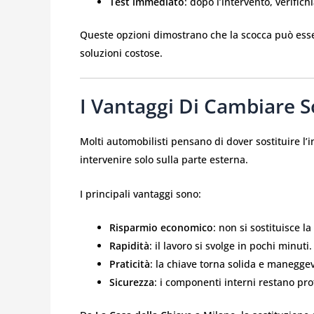
Test immediato
: dopo l’intervento, verific
Queste opzioni dimostrano che la scocca può esser
soluzioni costose.
I Vantaggi Di Cambiare S
Molti automobilisti pensano di dover sostituire l’i
intervenire solo sulla parte esterna.
I principali vantaggi sono:
Risparmio economico
: non si sostituisce l
Rapidità
: il lavoro si svolge in pochi minuti.
Praticità
: la chiave torna solida e manegg
Sicurezza
: i componenti interni restano prot