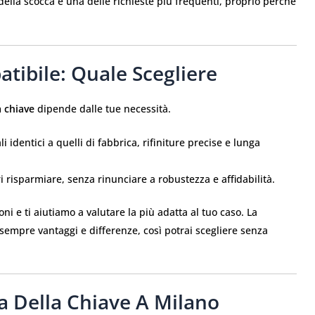
della scocca è una delle richieste più frequenti, proprio perché
tibile: Quale Scegliere
 chiave
dipende dalle tue necessità.
 identici a quelli di fabbrica, rifiniture precise e lunga
i risparmiare, senza rinunciare a robustezza e affidabilità.
 e ti aiutiamo a valutare la più adatta al tuo caso. La
empre vantaggi e differenze, così potrai scegliere senza
sa Della Chiave A Milano