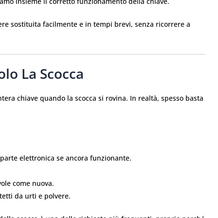
hiamo insieme il corretto funzionamento della chiave.
e sostituita facilmente e in tempi brevi, senza ricorrere a
olo La Scocca
ntera chiave quando la scocca si rovina. In realtà, spesso basta
a parte elettronica se ancora funzionante.
evole come nuova.
etti da urti e polvere.