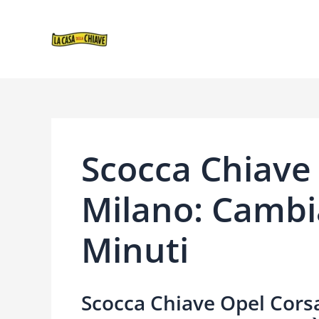
VAI
NAVIGAZIONE
AL
ARTICOLI
CONTENUTO
Scocca Chiave
Milano: Cambia
Minuti
Scocca Chiave Opel Corsa