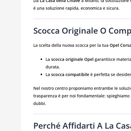
Da
La Casa della Chiave
a Milano, la sostituzione 
è una soluzione rapida, economica e sicura.
Scocca Originale O Compa
La scelta della nuova scocca per la tua
Opel Corsa
La
scocca originale Opel
garantisce materiali
durata.
La
scocca compatibile
è perfetta se desider
Nel nostro centro proponiamo entrambe le soluzioni
trasparenza è per noi fondamentale: spieghiamo s
dubbi.
Perché Affidarti A La Ca