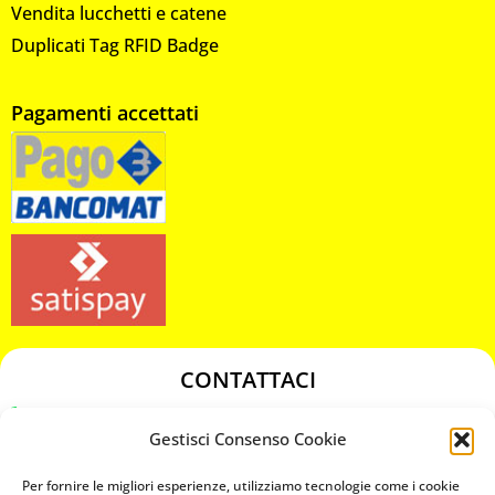
Vendita lucchetti e catene
Duplicati Tag RFID Badge
Pagamenti accettati
CONTATTACI
349 3863811
Gestisci Consenso Cookie
349 3863811
chiavicodificate@gmail.com
Per fornire le migliori esperienze, utilizziamo tecnologie come i cookie