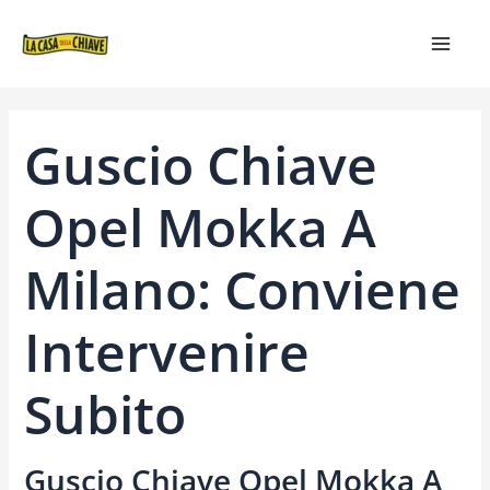
VAI
NAVIGAZIONE
MAIN
AL
ARTICOLI
MEN
CONTENUTO
Guscio Chiave
Opel Mokka A
Milano: Conviene
Intervenire
Subito
Guscio Chiave Opel Mokka A