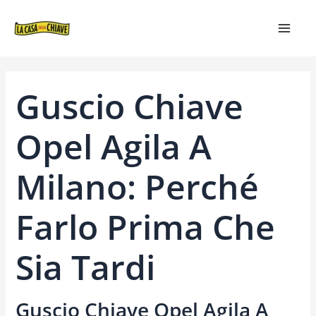
VAI
NAVIGAZIONE
MAIN
AL
ARTICOLI
MEN
CONTENUTO
Guscio Chiave
Opel Agila A
Milano: Perché
Farlo Prima Che
Sia Tardi
Guscio Chiave Opel Agila A