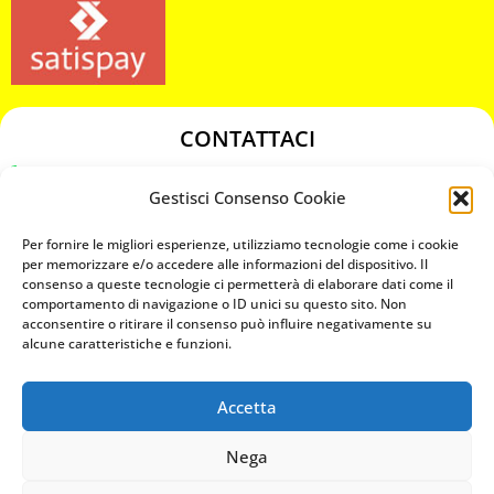
CONTATTACI
349 3863811
Gestisci Consenso Cookie
349 3863811
chiavicodificate@gmail.com
Per fornire le migliori esperienze, utilizziamo tecnologie come i cookie
per memorizzare e/o accedere alle informazioni del dispositivo. Il
consenso a queste tecnologie ci permetterà di elaborare dati come il
Privacy Policy
comportamento di navigazione o ID unici su questo sito. Non
acconsentire o ritirare il consenso può influire negativamente su
Cookie Policy
alcune caratteristiche e funzioni.
Accetta
MAPS
Nega
CHIAMA ORA