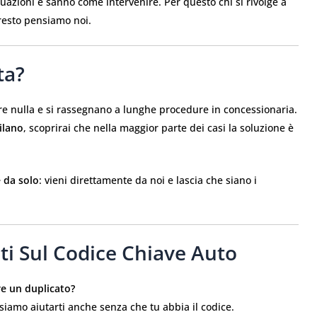
tuazioni e sanno come intervenire. Per questo chi si rivolge a
 resto pensiamo noi.
ta?
re nulla e si rassegnano a lunghe procedure in concessionaria.
ilano
, scoprirai che nella maggior parte dei casi la soluzione è
 da solo
: vieni direttamente da noi e lascia che siano i
i Sul Codice Chiave Auto
re un duplicato?
iamo aiutarti anche senza che tu abbia il codice.