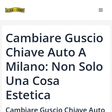
VAI
NAVIGAZIONE
MAIN
AL
ARTICOLI
MEN
CONTENUTO
Cambiare Guscio
Chiave Auto A
Milano: Non Solo
Una Cosa
Estetica
Cambiare Guscio Chiave Auto