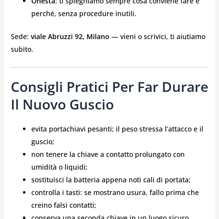
Onestà
: ti spieghiamo sempre cosa conviene fare e
perché, senza procedure inutili.
Sede:
viale Abruzzi 92, Milano
— vieni o scrivici, ti aiutiamo
subito.
Consigli Pratici Per Far Durare
Il Nuovo Guscio
evita portachiavi pesanti; il peso stressa l’attacco e il
guscio;
non tenere la chiave a contatto prolungato con
umidità o liquidi;
sostituisci la batteria appena noti cali di portata;
controlla i tasti: se mostrano usura, fallo prima che
creino falsi contatti;
conserva una seconda chiave in un luogo sicuro.