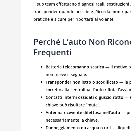
il suo team effettuano diagnosi reali, sostituzi
transponder quando possibile. Ricorda:
non ripar
pratiche e sicure per riportarti al volante.
Perché L’auto Non Ricon
Frequenti
Batteria telecomando scarica
— il motivo p
non riceve il segnale.
Transponder non letto o scodificato
— la p
corretto alla centralina: l’auto rifiuta l’avvi
Contatti interni ossidati o guscio rotto
— s
chiave può risultare “muta”.
Antenna ricevente difettosa nell’auto
— può
necessariamente la chiave.
Danneggiamento da acqua o urti
— liquidi