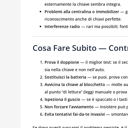
esternamente la chiave sembra integra.
Problemi alla centralina o immobilizer
— gu
riconoscimento anche di chiavi perfette.
Interferenze radio
— rari ma possibili; font
Cosa Fare Subito — Contro
Prova il doppione
— il miglior test: se il 
sia nella chiave e non nell’auto.
Sostituisci la batteria
— se puoi, prova con u
Avvicina la chiave al blocchetto
— molte au
al punto “di lettura” (leggi manuale o prova 
Ispeziona il guscio
— se è spaccato o i tast
Non forzare l’avviamento
— insistere può p
Evita tentativi fai-da-te invasivi
— smontare 
Se dopo questi passaggi il problema persiste, è i