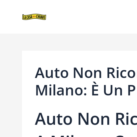
VAI
NAVIGAZIONE
AL
ARTICOLI
CONTENUTO
Auto Non Rico
Milano: È Un
Auto Non Ri