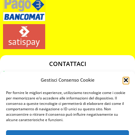
CONTATTACI
349 3863811
Gestisci Consenso Cookie
349 3863811
chiavicodificate@gmail.com
Per fornire le migliori esperienze, utilizziamo tecnologie come i cookie
per memorizzare e/o accedere alle informazioni del dispositivo. Il
consenso a queste tecnologie ci permetterà di elaborare dati come il
Privacy Policy
comportamento di navigazione o ID unici su questo sito. Non
acconsentire o ritirare il consenso può influire negativamente su
Cookie Policy
alcune caratteristiche e funzioni.