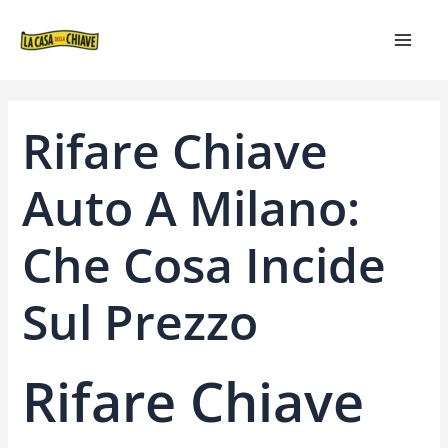
VAI
NAVIGAZIONE
MAIN
AL
ARTICOLI
MEN
CONTENUTO
Rifare Chiave
Auto A Milano:
Che Cosa Incide
Sul Prezzo
Rifare Chiave